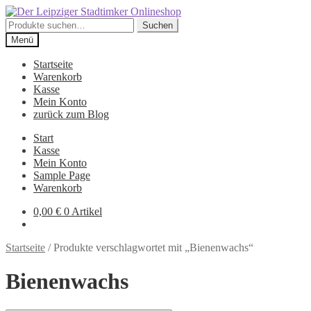
Zur
Zum
Navigation
Inhalt
Suche
Suchen
springen
springen
nach:
Menü
Startseite
Warenkorb
Kasse
Mein Konto
zurück zum Blog
Start
Kasse
Mein Konto
Sample Page
Warenkorb
0,00
€
0 Artikel
Startseite
/
Produkte verschlagwortet mit „Bienenwachs“
Bienenwachs