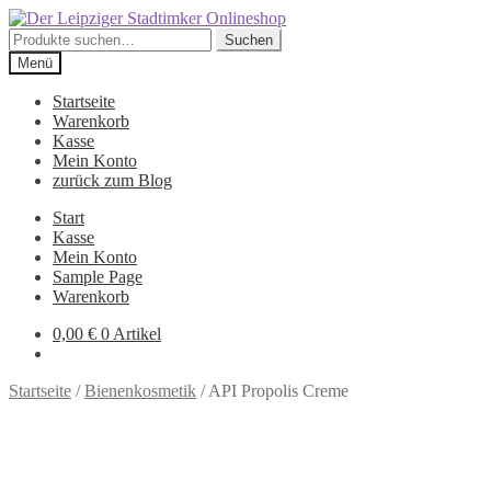
Zur
Zum
Navigation
Inhalt
Suche
Suchen
springen
springen
nach:
Menü
Startseite
Warenkorb
Kasse
Mein Konto
zurück zum Blog
Start
Kasse
Mein Konto
Sample Page
Warenkorb
0,00
€
0 Artikel
Startseite
/
Bienenkosmetik
/
API Propolis Creme