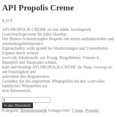
API Propolis Creme
8,10
€
API-PROPOLIS-CREME ist eine milde, beruhigende
Gesichtspflegecreme für jeden Hauttyp.
Der Bienen-Schutzkomplex Propolis mit seinen antibakteriellen und
entzündungshemmenden
Eigenschaften wirkt gezielt bei Hautreizungen und Unreinheiten.
Ergänzt durch weitere
wertvolle Inhaltsstoffe wie Honig, Ringelblume, Vitamin E,
Mandelöl und Sheabutter schützt,
klärt und beruhigt API-PROPOLIS-CREME die Haut, versorgt sie
mit Feuchtigkeit und
unterstützt ihre Regeneration.
Genießen Sie das angenehme Pflegegefühl mit den wertvollen
natürlichen Wirkstoffen aus
dem Bienenstock.
API
Propolis
In den Warenkorb
Creme
Kategorie:
Bienenkosmetik
Schlagwörter:
Creme
,
Propolis
Menge