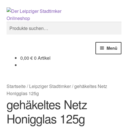
Zur
Zum
Suchen
Navigation
Inhalt
springen
springen
Suche
nach:
Menü
0,00
€
0 Artikel
Start
Kasse
Startseite
/
Leipziger Stadtimker
/
gehäkeltes Netz
Mein Konto
Honigglas 125g
gehäkeltes Netz
Sample Page
Honigglas 125g
Warenkorb