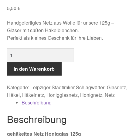
5,50
€
Handgefertigtes Netz aus Wolle für unsere 125g –
Gläser mit süßen Häkelbienchen.
Perfekt als kleines Geschenk für ihre Lieben.
gehäkeltes
Netz
Honigglas
In den Warenkorb
125g
Menge
Kategorie:
Leipziger Stadtimker
Schlagwörter:
Glasnetz
,
Häkel
,
Häkelnetz
,
Honigglasnetz
,
Honignetz
,
Netz
Beschreibung
Beschreibung
gehäkeltes Netz Honigglas 125g